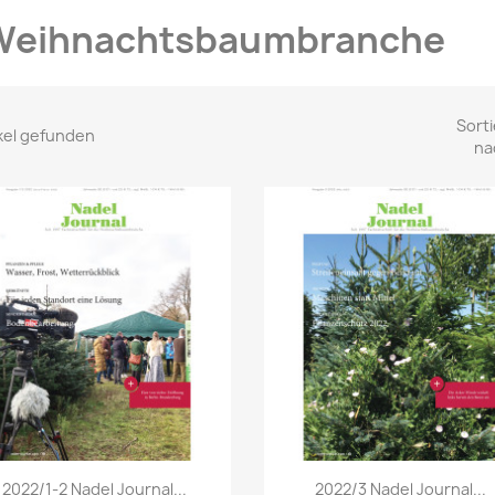
Weihnachtsbaumbranche
Sorti
ikel gefunden
na
Vorschau
Vorschau


2022/1-2 Nadel Journal...
2022/3 Nadel Journal...