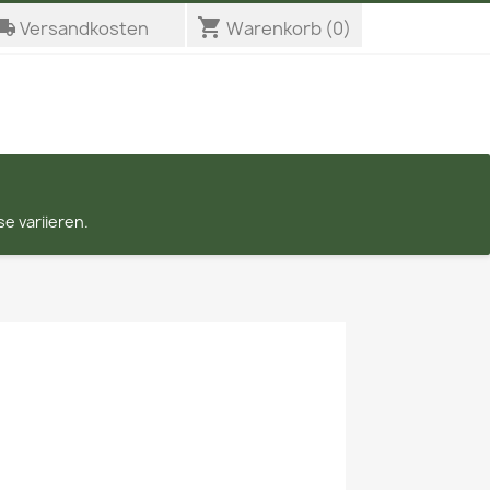
_shipping
shopping_cart
Versandkosten
Warenkorb
(0)
e variieren.