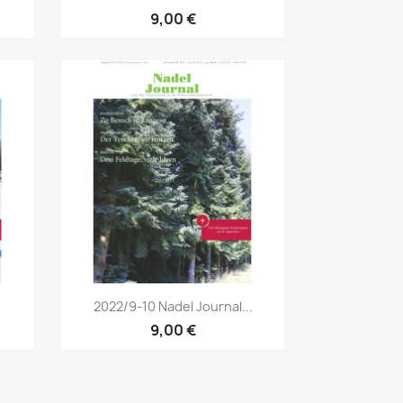
9,00 €
Vorschau

2022/9-10 Nadel Journal...
9,00 €