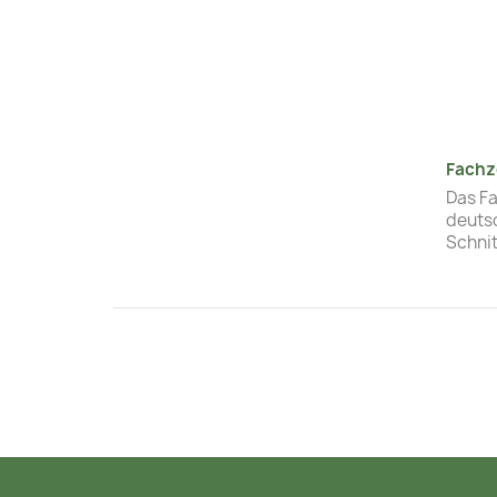
Fachz
Das Fa
deuts
Schni