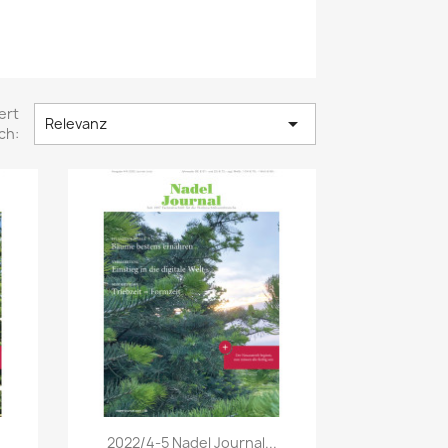
ert

Relevanz
ch:
Vorschau

2022/4-5 Nadel Journal...