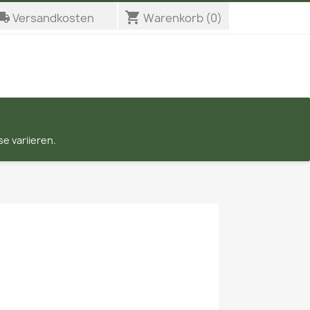
_shipping
shopping_cart
Versandkosten
Warenkorb
(0)
e variieren.