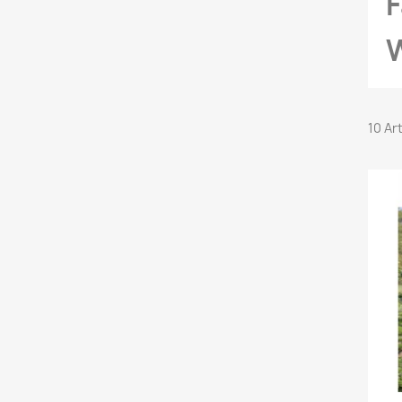
F
10 Ar