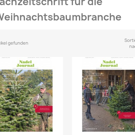
achzeitschrift für die
Weihnachtsbaumbranche
Sorti
tikel gefunden
na