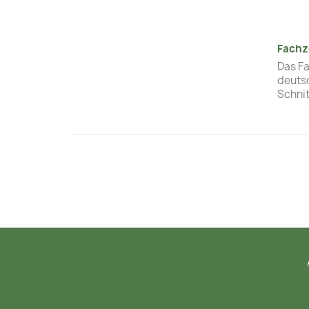
Fachz
Das Fa
deuts
Schni