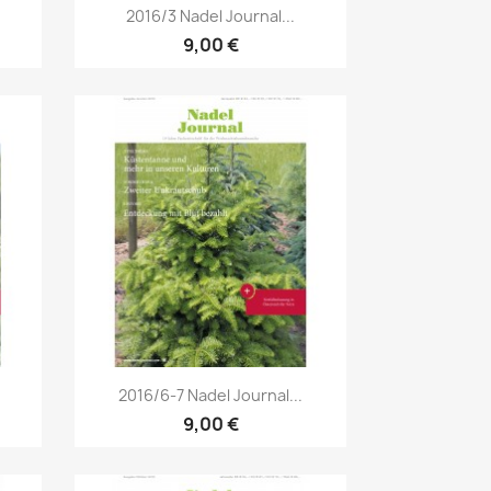
Vorschau

2016/3 Nadel Journal...
9,00 €
Vorschau

2016/6-7 Nadel Journal...
9,00 €