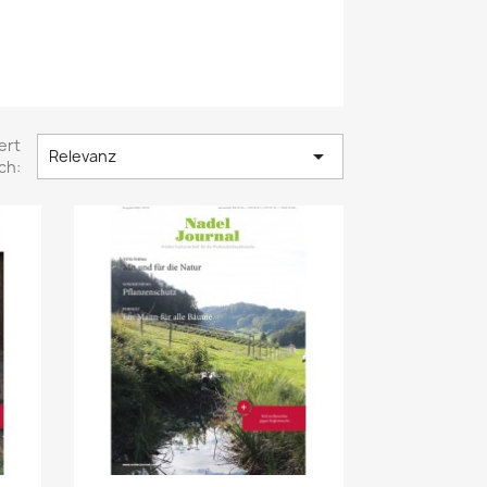
ert

Relevanz
ch: