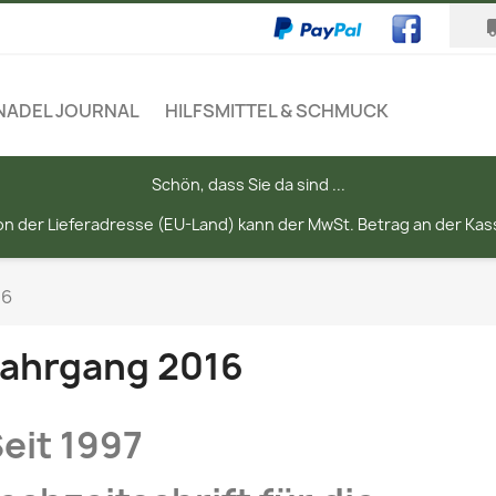
local
NADEL JOURNAL
HILFSMITTEL & SCHMUCK
Schön, dass Sie da sind ...
n der Lieferadresse (EU-Land) kann der MwSt. Betrag an der Kass
16
ahrgang 2016
eit 1997