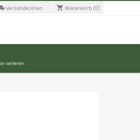
_shipping
shopping_cart
Versandkosten
Warenkorb
(0)
e variieren.