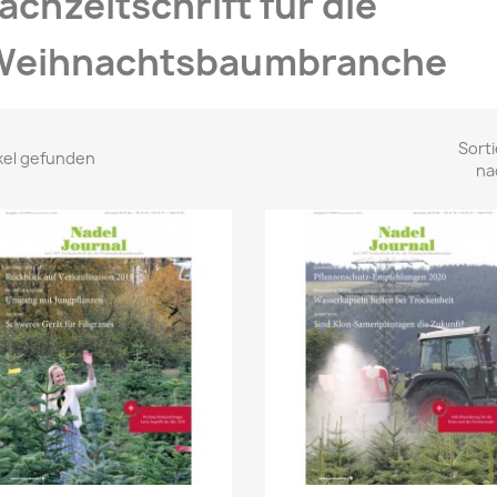
achzeitschrift für die
Weihnachtsbaumbranche
Sorti
ikel gefunden
na