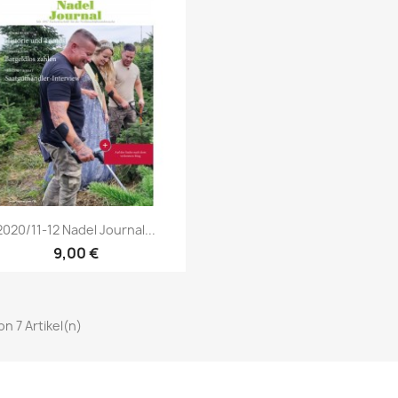
Vorschau

2020/11-12 Nadel Journal...
9,00 €
von 7 Artikel(n)