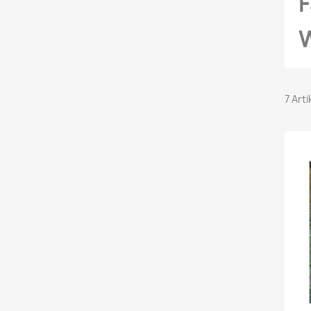
F
7 Art