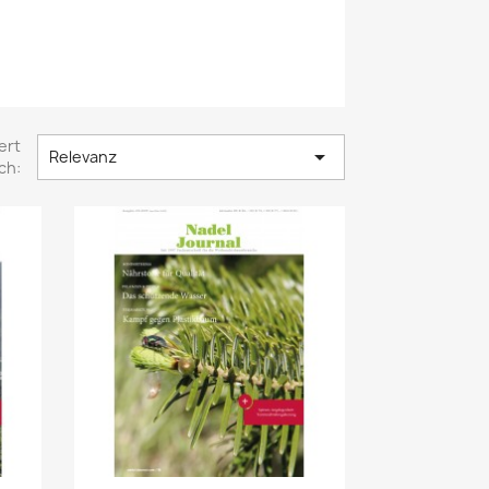
ert

Relevanz
ch: