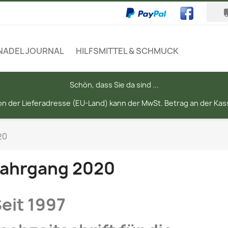
local
NADEL JOURNAL
HILFSMITTEL & SCHMUCK
Schön, dass Sie da sind ...
n der Lieferadresse (EU-Land) kann der MwSt. Betrag an der Kass
20
Jahrgang 2020
eit 1997