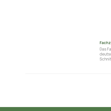
Fachz
Das Fa
deuts
Schni