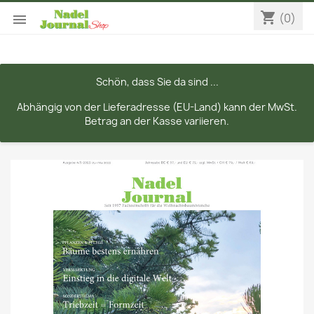
shopping_cart
(0)

Schön, dass Sie da sind ...
Abhängig von der Lieferadresse (EU-Land) kann der MwSt.
Betrag an der Kasse variieren.