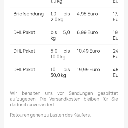
1,0 kg
Euro
Briefsendung
1,0 bis
4,95 Euro
17,00
2,0 kg
Euro
DHL Paket
bis 5,0
6,99 Euro
19,49
kg
Euro
DHL Paket
5,0 bis
10,49 Euro
24,49
10,0 kg
Euro
DHL Paket
10 bis
19,99 Euro
48,49
30,0 kg
Euro
Wir behalten uns vor Sendungen gesplittet
aufzugeben. Die Versandkosten bleiben für Sie
dadurch unverändert.
Retouren gehen zu Lasten des Käufers.